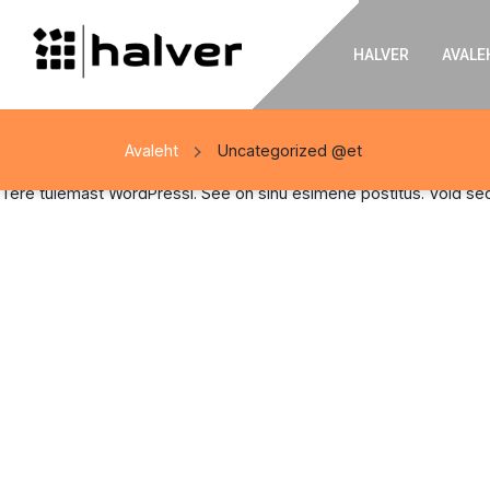
HALVER
AVALE
Avaleht
Uncategorized @et
Tere tulemast WordPressi. See on sinu esimene postitus. Võid seda 