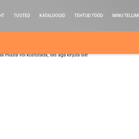
HT
TOOTED
KATALOOGID
TEHTUD TÖÖD
MINU TELLI
muuta või kustutada, siis aga kirjuta ise!