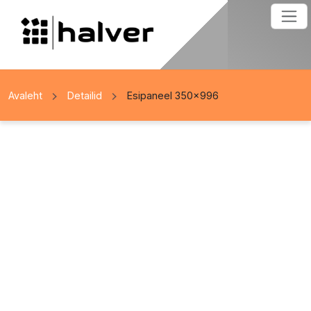
Avaleht
Detailid
Esipaneel 350×996