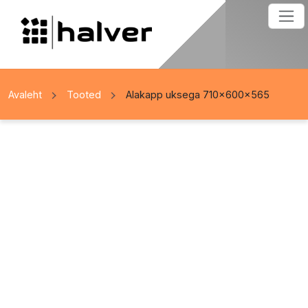
Avaleht
Tooted
Alakapp uksega 710x600x565